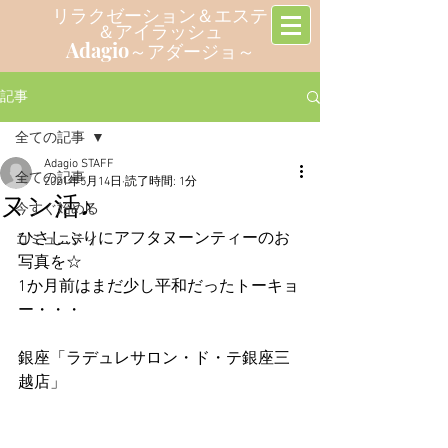
リラクゼーション＆エステ
＆アイラッシュ
Adagio
～アダージョ～
記事
全ての記事
Adagio STAFF
全ての記事
2021年5月14日
読了時間: 1分
ヌン活♪
今すぐ始める
ひさしぶりにアフタヌーンティーのお
コミュニティ
写真を☆
1か月前はまだ少し平和だったトーキョ
ー・・・
銀座「ラデュレサロン・ド・テ銀座三
越店」