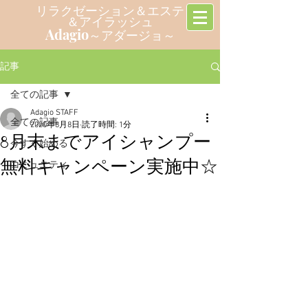
リラクゼーション＆エステ
＆アイラッシュ
Adagio
～アダージョ～
記事
全ての記事
Adagio STAFF
全ての記事
2020年8月8日
読了時間: 1分
8月末までアイシャンプー
今すぐ始める
無料キャンペーン実施中☆
コミュニティ