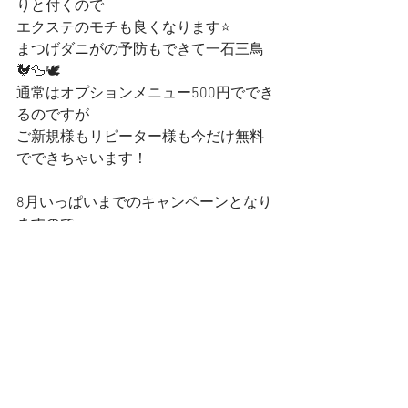
りと付くので
エクステのモチも良くなります⭐️
まつげダニがの予防もできて一石三鳥
🐓🦆🕊
通常はオプションメニュー500円ででき
るのですが
ご新規様もリピーター様も今だけ無料
でできちゃいます！
8月いっぱいまでのキャンペーンとなり
ますので
この機会にぜひお試しください💖
皆様のご来店お待ちしております‪‪☺︎