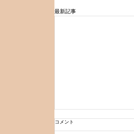
最新記事
☆クーポン表示変更のお知ら
コメント
せ☆