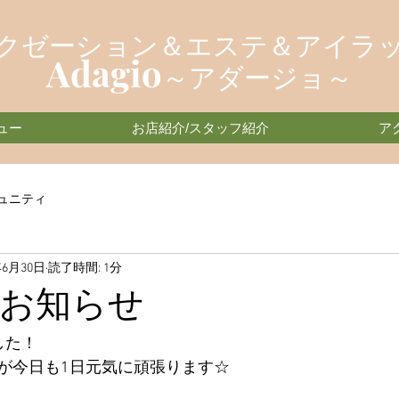
クゼーション＆エステ＆アイラ
Adagio
～アダージョ～
ュー
お店紹介/スタッフ紹介
ア
ュニティ
年6月30日
読了時間: 1分
のお知らせ
した！
が今日も1日元気に頑張ります☆