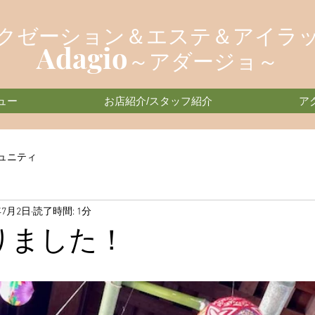
クゼーション＆エステ＆アイラ
Adagio
～アダージョ～
ュー
お店紹介/スタッフ紹介
ア
ュニティ
年7月2日
読了時間: 1分
りました！