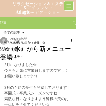
リラクゼーション＆エステ
＆アイラッシュ
Adagio
～アダージョ～
記事
全ての記事
Adagio STAFF
全ての記事
2023年2月3日
読了時間: 1分
2/8（水）から新メニュー
今すぐ始める
登場！
コミュニティ
2月になりました☆
今月も元気に営業致しますので宜しく
お願い致します(^^)
3月の予約の受付も開始しております！
卒園式・卒業式シーズンですね！
素敵な日になりますよう皆様の美のお
手伝いをさせてください☆