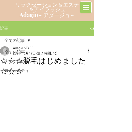
リラクゼーション＆エステ
＆アイラッシュ
Adagio
～アダージョ～
記事
全ての記事
Adagio STAFF
全ての記事
2021年5月19日
読了時間: 1分
☆☆☆脱毛はじめました
今すぐ始める
☆☆☆
コミュニティ