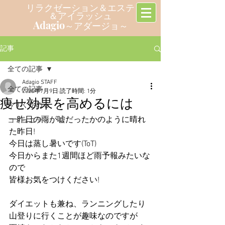
リラクゼーション＆エステ
＆アイラッシュ
Adagio
～アダージョ～
記事
全ての記事
Adagio STAFF
全ての記事
2020年7月9日
読了時間: 1分
痩せ効果を高めるには
今すぐ始める
一昨日の雨が嘘だったかのように晴れ
コミュニティ
た昨日!
今日は蒸し暑いです(ToT)
今日からまた1週間ほど雨予報みたいな
ので
皆様お気をつけください!
ダイエットも兼ね、ランニングしたり
山登りに行くことが趣味なのですが