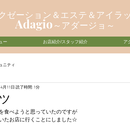
クゼーション＆エステ＆アイラ
Adagio
～アダージョ～
ュー
お店紹介/スタッフ紹介
ア
ュニティ
年4月11日
読了時間: 1分
ツ
を食べようと思っていたのですが
いたお店に行くことにしました☆