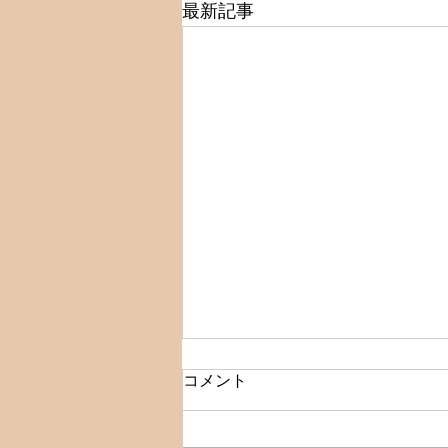
最新記事
☆クーポン表示変更のお知ら
コメント
せ☆
いつもアダージョをご利用いただ