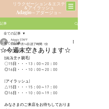
リラクゼーション＆エステ
＆アイラッシュ
Adagio
～アダージョ～
記事
全ての記事
Adagio STAFF
全ての記事
2022年1月14日
読了時間: 1分
☆今週末空きあります☆
今すぐ始める
[エステ・脱毛]
コミュニティ
〇15日・・・13：00～20：00
◎16日・・・10：00～20：00
[アイラッシュ]
△15日・・・15：00～17：00
◎16日・・・10：00～19：00
みなさまのご来店をお待ちしておりま