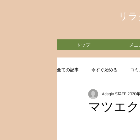
リラ
トップ
メニ
全ての記事
今すぐ始める
コミ
Adagio STAFF
2020
マツエク