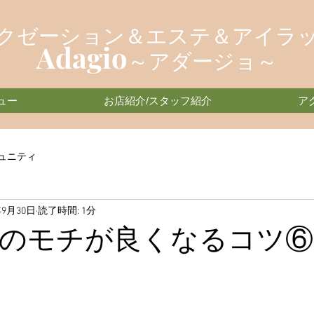
クゼーション＆エステ＆アイラ
Adagio
～アダージョ～
ュー
お店紹介/スタッフ紹介
ア
ュニティ
年9月30日
読了時間: 1分
のモチが良くなるコツ⑥