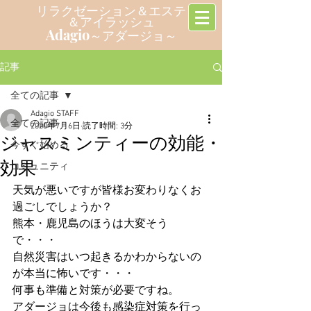
リラクゼーション＆エステ
＆アイラッシュ
Adagio
～アダージョ～
記事
全ての記事
Adagio STAFF
全ての記事
2020年7月6日
読了時間: 3分
ジャスミンティーの効能・
今すぐ始める
効果
コミュニティ
天気が悪いですが皆様お変わりなくお
過ごしでしょうか？
熊本・鹿児島のほうは大変そう
で・・・
自然災害はいつ起きるかわからないの
が本当に怖いです・・・
何事も準備と対策が必要ですね。
アダージョは今後も感染症対策を行っ