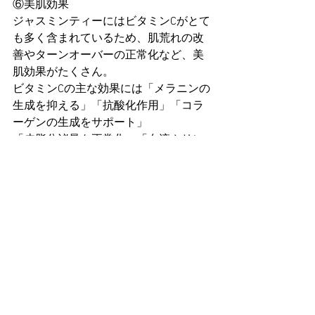
⑥美肌効果
ジャスミンティーにはビタミンCがとて
も多く含まれているため、肌荒れの改
善やターンオーバーの正常化など、美
肌効果がたくさん。
ビタミンCの主な効果には「メラニンの
生成を抑える」「抗酸化作用」「コラ
ーゲンの生成をサポート」
「皮脂分泌量を正常化」「血液やリン
パの流れを促進」「免疫力アップ」な
ど、美肌のために大切なことばかりで
す。
⑦消化促進
ジャスミンティー含まれる豊富なビタ
ミンやミネラルは、胃腸に働きかけて
消化のサポートをしてくれると考えら
れています。
まさに女性のための飲み物・・・