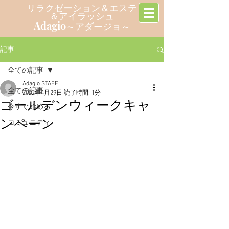
リラクゼーション＆エステ
＆アイラッシュ
Adagio
～アダージョ～
記事
全ての記事
Adagio STAFF
全ての記事
2022年4月29日
読了時間: 1分
ゴールデンウィークキャ
今すぐ始める
ンペーン
コミュニティ