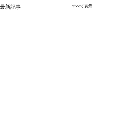
すべて表示
最新記事
年末年始営業のお知らせ
11月もよろしく
ます♪
いつもアダージョをご利用い
ただき誠にありがとうござい
11月になりました
コメント