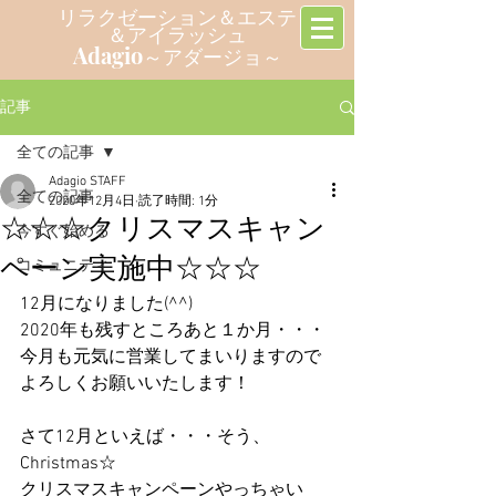
リラクゼーション＆エステ
＆アイラッシュ
Adagio
～アダージョ～
記事
全ての記事
Adagio STAFF
全ての記事
2020年12月4日
読了時間: 1分
☆☆☆クリスマスキャン
今すぐ始める
ペーン実施中☆☆☆
コミュニティ
12月になりました(^^)
2020年も残すところあと１か月・・・
今月も元気に営業してまいりますので
よろしくお願いいたします！
さて12月といえば・・・そう、
Christmas☆
クリスマスキャンペーンやっちゃい