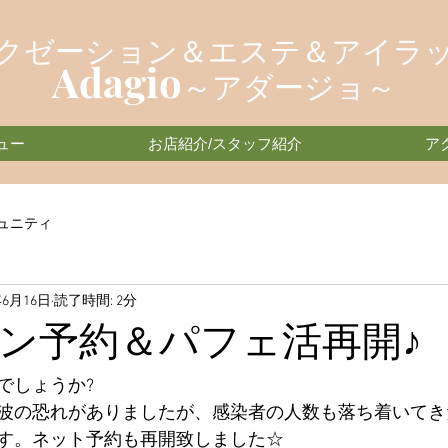
クゼーション＆エステ＆アイラ
Adagio
～アダージョ～
ュー
お店紹介/スタッフ紹介
ア
ュニティ
年6月16日
読了時間: 2分
ン予約＆パフェ活再開♪
でしょうか?
波の恐れがありましたが、感染者の人数も落ち着いてき
す。ネット予約も再開致しました☆