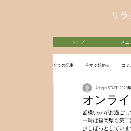
リラ
トップ
メニ
全ての記事
今すぐ始める
コミ
Adagio STAFF
2020
オンライ
皆様いかがお過ごし
一時は福岡県も第二
少しほっとしていま