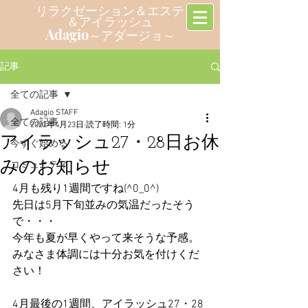
リラクゼーション＆エステ
＆アイラッシュ
Adagio
～アダージョ～
記事
全ての記事
Adagio STAFF
全ての記事
2022年4月23日
読了時間: 1分
アイラッシュ27・28日お休
今すぐ始める
みのお知らせ
コミュニティ
4月も残り1週間ですね(^0_0^)
先日は5月下旬並みの気温だったそう
で・・・
今年も夏が早くやって来そうな予感。
みなさま体調には十分お気を付けくだ
さい！
4月最後の1週間、アイラッシュ27・28