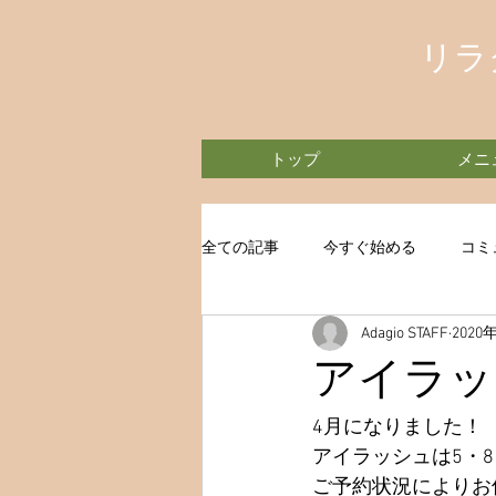
リラ
トップ
メニ
全ての記事
今すぐ始める
コミ
Adagio STAFF
2020
アイラッ
4月になりました！
アイラッシュは5・8
ご予約状況によりお