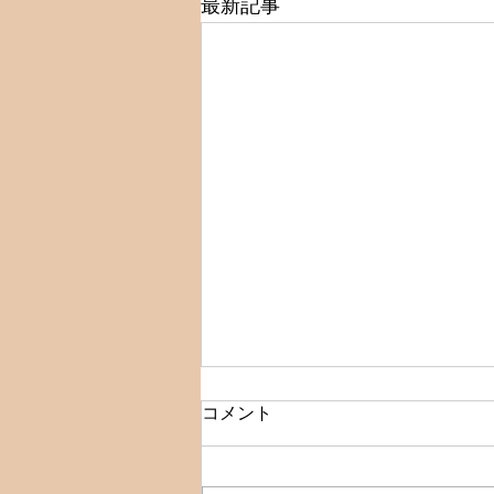
最新記事
☆クーポン表示変更のお知ら
コメント
せ☆
いつもアダージョをご利用いただ