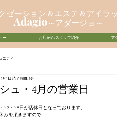
クゼーション＆エステ＆アイラ
Adagio
～アダージョ～
ュー
お店紹介/スタッフ紹介
ア
ュニティ
年4月1日
読了時間: 1分
シュ・4月の営業日
・23・29日が店休日となっております。
休みを頂きますので